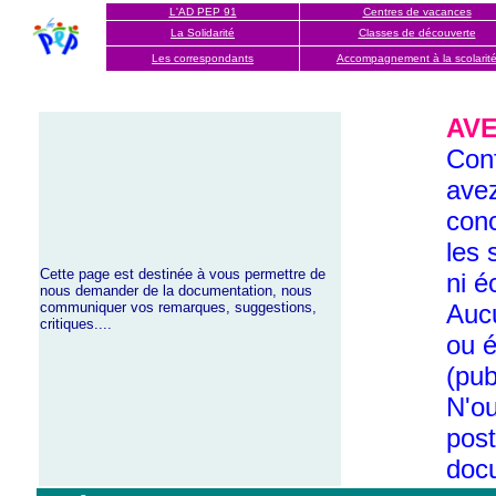
L'AD PEP 91
Centres de vacances
La Solidarité
Classes de découverte
Les correspondants
Accompagnement à la scola
rit
AV
Conf
avez
conc
les 
Cette page est destinée à vous permettre de
ni é
nous demander de la documentation, nous
communiquer vos remarques, suggestions,
Auc
critiques....
ou é
(pub
N'ou
post
doc