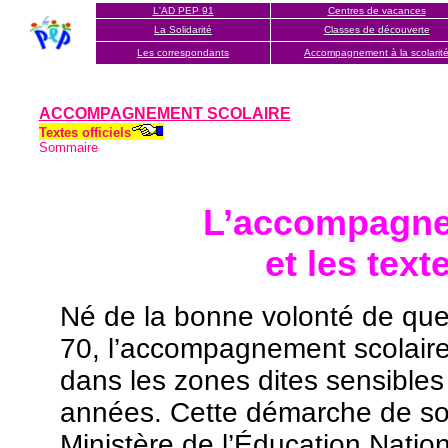
L'AD PEP 91
Centres de vacances
La Solidarité
Classes de découverte
Les correspondants
Accompagnement à la scola
rit
ACCOMPAGNEMENT SCOLAIRE
Textes officiels
Sommaire
L’accompagnem
et les text
Né de la bonne volonté de que
70, l’accompagnement scolaire
dans les zones dites sensibles
années. Cette démarche de soli
Ministère de l’Éducation Natio