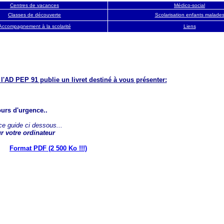
Centres de vacances
Médico-social
Classes de découverte
Scolarisation enfants malade
Accompagnement à la scola
rité
Liens
AD PEP 91 publie un livret destiné à vous présenter:
urs d'urgence..
ce guide ci dessous...
r votre ordinateur
Format PDF (2 500 Ko !!!)