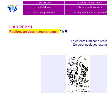
L'AD PEP 91
Centres de vacances
La Solidarité
Classes de découverte
Les correspondants
Accompagnement à la scola
rit
L'AD PEP 91
Poulbot, un dessinateur engagé...
Le célèbre Poulbot a réalis
En voici quelques exemple