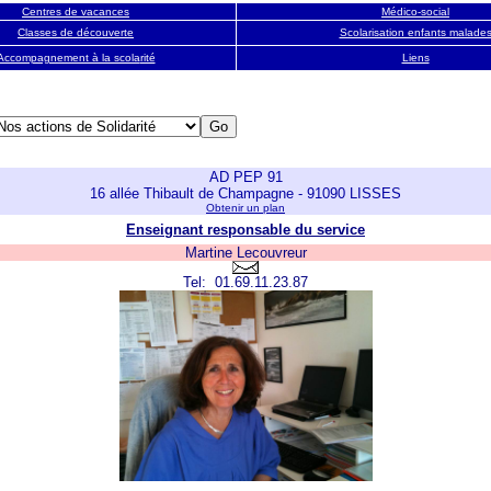
Centres de vacances
Médico-social
Classes de découverte
Scolarisation enfants malade
Accompagnement à la scola
rité
Liens
AD PEP 91
16 allée Thibault de Champagne - 91090 LISSES
Obtenir un plan
Enseignant responsable du service
Martine Lecouvreur
Tel: 01.69.11.23.87