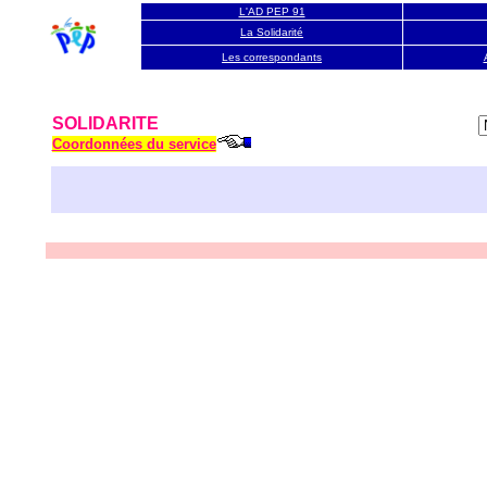
L'AD PEP 91
La Solidarité
Les correspondants
SOLIDARITE
Coordonnées du service