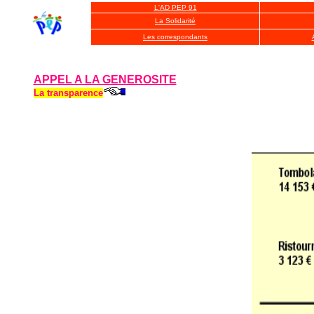
L'AD PEP 91
La Solidarité
Les correspondants
APPEL A LA GENEROSITE
La transparence