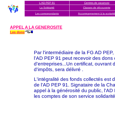
L'AD PEP 91
Centres de vacances
La Solidarité
Classes de découverte
Les correspondants
Accompagnement à la scola
rit
APPEL A LA GENEROSITE
Les dons
Par l'intermédiaire de la FG AD PEP, 
l'AD PEP 91 peut recevoir des dons d
d'entreprises...Un certificat, ouvrant
d'impôts, sera délivré .
L'intégralité des fonds collectés est 
de l'AD PEP 91. Signataire de la Cha
appel à la générosité du public, l'
les comptes de son service solidarité