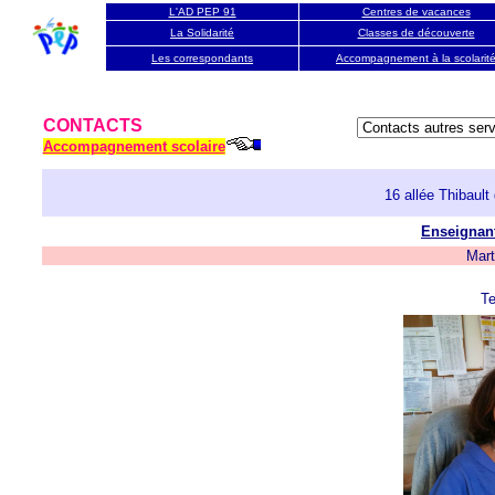
L'AD PEP 91
Centres de vacances
La Solidarité
Classes de découverte
Les correspondants
Accompagnement à la scola
rit
CONTACTS
Accompagnement scolaire
16 allée Thibau
Enseignant
Mar
Te